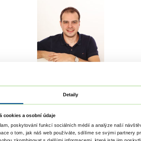
Detaily
á cookies a osobní údaje
klam, poskytování funkcí sociálních médií a analýze naší návšt
mace o tom, jak náš web používáte, sdílíme se svými partnery pro
mohou zkombinovat s dalšími informacemi, které jste jim poskytli