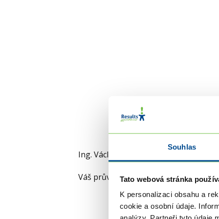
Souhlas
Ing. Václav Szakál, ACC
Váš průvodce SIGem.
Tato webová stránka použív
K personalizaci obsahu a re
cookie a osobní údaje. Infor
analýzy. Partneři tyto údaje 