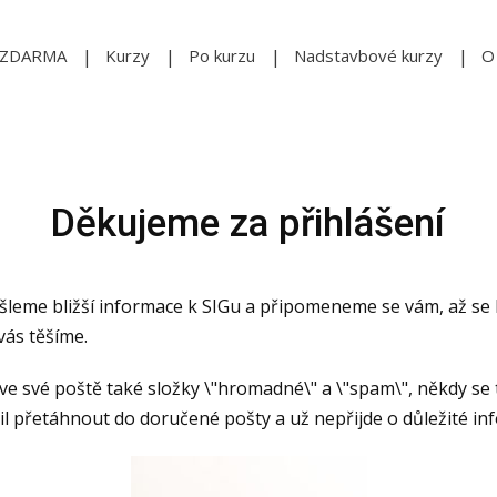
ZDARMA
Kurzy
Po kurzu
Nadstavbové kurzy
O
Děkujeme za přihlášení
šleme bližší informace k SIGu a připomeneme se vám, až se
 vás těšíme.
 ve své poště také složky \"hromadné\" a \"spam\", někdy se
ail přetáhnout do doručené pošty a už nepřijde o důležité in