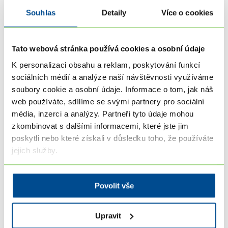
nespokojenosti s výsledky školení,
Souhlas
Detaily
Více o cookies
workshopů,koučování, či telelekcí je právo
na přiměřenou slevu u dalších objednávaných služeb,
Tato webová stránka používá cookies a osobní údaje
a to pouze za podmínky, že vady našeho plnění byly
přímo způsobeny porušením našich povinností
K personalizaci obsahu a reklam, poskytování funkcí
sociálních médií a analýze naší návštěvnosti využíváme
postupovat s řádnou odbornou péčí obvyklou
soubory cookie a osobní údaje. Informace o tom, jak náš
u takových druhů plnění. O výši přiměřené slevy
web používáte, sdílíme se svými partnery pro sociální
na další služby rozhoduje jednatel bytkoucem.cz.
média, inzerci a analýzy. Partneři tyto údaje mohou
zkombinovat s dalšími informacemi, které jste jim
VII. Internetové spojení
poskytli nebo které získali v důsledku toho, že používáte
jejich služby.
7.1.
Internet je nestabilní médium, proto nemůžeme
zaručit nepřerušení či bezchybné připojení na naše
stránky, stejně jako neodpovídáme za funkčnost
Povolit vše
a kompatibilitu našich stránek s Vaším softwarem či
výskyt aplikací, které mohou ohrozit či poškodit
Upravit
některá zařízení.