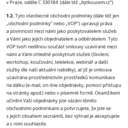
v Praze, oddíle C 330184 (dále též „bytkoucem.cz“).
1.2.
Tyto všeobecné obchodní podmínky (dále též jen
„obchodní podmínky“ nebo „VOP“) upravují práva
a povinnosti mezi námi jako poskytovatelem služeb
a Vámi jako jejich objednatelem a odběratelem. Tyto
VOP tvoří nedílnou součást smlouvy uzavírané mezi
námi a Vámi ohledně poskytnutí služeb (školení,
workshop, koučování, telelekce, webinář a další
služby dle naší aktuální nabídky), ať již je smlouva
uzavírána prostřednictvím prostředků komunikace
na dálku (e-mail, on-line objednávky, pomocí přístupu
na stránky apod.) nebo v písemné formě. Okamžikem
učinění Vaší objednávky jste vázáni těmito
obchodními podmínkami a potvrzujete, že jste se
s jejich obsahem seznámili, bez výhrad je akceptujete
a s nimi souhlasíte.