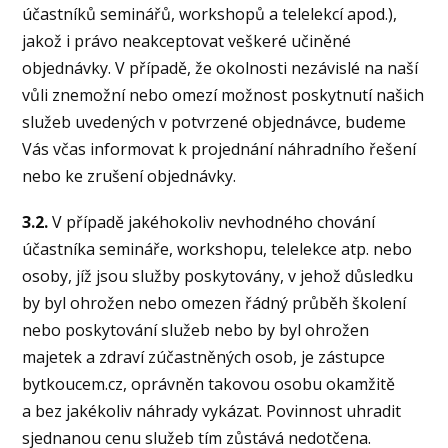
účastníků seminářů, workshopů a telelekcí apod.),
jakož i právo neakceptovat veškeré učiněné
objednávky. V případě, že okolnosti nezávislé na naší
vůli znemožní nebo omezí možnost poskytnutí našich
služeb uvedených v potvrzené objednávce, budeme
Vás včas informovat k projednání náhradního řešení
nebo ke zrušení objednávky.
3.2.
V případě jakéhokoliv nevhodného chování
účastníka semináře, workshopu, telelekce atp. nebo
osoby, jíž jsou služby poskytovány, v jehož důsledku
by byl ohrožen nebo omezen řádný průběh školení
nebo poskytování služeb nebo by byl ohrožen
majetek a zdraví zúčastněných osob, je zástupce
bytkoucem.cz, oprávněn takovou osobu okamžitě
a bez jakékoliv náhrady vykázat. Povinnost uhradit
sjednanou cenu služeb tím zůstává nedotčena.