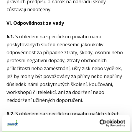
právních předpisů a nárok na náhradu škody
zůstávají nedotčeny.
VI. Odpovědnost za vady
6.1.
S ohledem na specifickou povahu námi
poskytovaných služeb neneseme jakoukoliv
odpovědnost za případné ztráty, škody, osobní nebo
profesní negativní dopady, ztráty obchodních
příležitostí nebo zaměstnání, ušlý zisk nebo výdělek,
jež by mohly být považovány za přímý nebo nepřímý
důsledek námi poskytnutých školení, koučování,
workshopů či telelekcí, ani za dodržení nebo
nedodržení učiněných doporučení.
6.2.
S ohledem na specifickou povahu našich služeb
a plnění berete na vědomí a souhlasíte s tím, že
jediným Vaším nárokem v případě Vaší