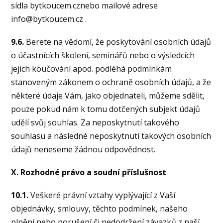
sídla bytkoucem.cznebo mailové adrese
info@bytkoucem.cz .
9.6.
Berete na vědomí, že poskytování osobních údajů
o účastnících školení, seminářů nebo o výsledcích
jejich koučování apod. podléhá podmínkám
stanoveným zákonem o ochraně osobních údajů, a že
některé údaje Vám, jako objednateli, můžeme sdělit,
pouze pokud nám k tomu dotčených subjekt údajů
udělí svůj souhlas. Za neposkytnutí takového
souhlasu a následné neposkytnutí takových osobních
údajů neneseme žádnou odpovědnost.
X. Rozhodné právo a soudní příslušnost
10.1.
Veškeré právní vztahy vyplývající z Vaší
objednávky, smlouvy, těchto podmínek, našeho
plnění nebo porušení či nedodržení závazků z naší