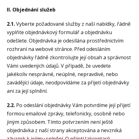
II. Objednání služeb
2.1.
Vyberte požadované služby z naší nabídky, řádně
vyplňte objednávkový formulář a objednávku
odešlete. Objednávka je odesílána prostřednictvím
rozhraní na webové stránce. Před odesláním
objednávky řádně zkontrolujte její obsah a správnost
Vámi uvedených údajů. V případě, že uvedete
jakékoliv nesprávné, neúplné, nepravdivé, nebo
zavádějící údaje, neodpovídáme za přijetí objednávky
ani za její splnění.
2.2.
Po odeslání objednávky Vám potvrdíme její přijetí
formou emailové zprávy, telefonicky, osobně nebo
jiným způsobem. Tímto potvrzením není ještě
objednávka z naší strany akceptována a nevzniká
závazek k jejímu splnění. O přijetí (akceptaci)