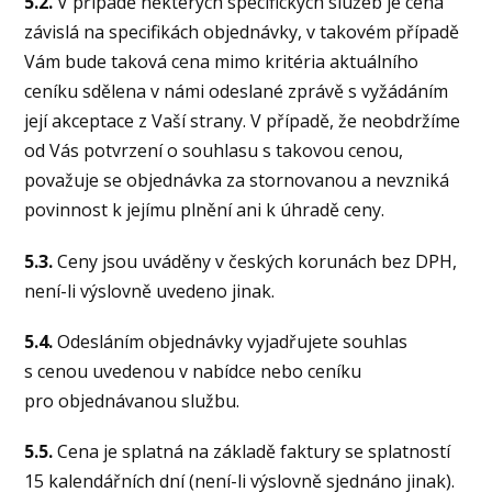
5.2.
V případě některých specifických služeb je cena
závislá na specifikách objednávky, v takovém případě
Vám bude taková cena mimo kritéria aktuálního
ceníku sdělena v námi odeslané zprávě s vyžádáním
její akceptace z Vaší strany. V případě, že neobdržíme
od Vás potvrzení o souhlasu s takovou cenou,
považuje se objednávka za stornovanou a nevzniká
povinnost k jejímu plnění ani k úhradě ceny.
5.3.
Ceny jsou uváděny v českých korunách bez DPH,
není-li výslovně uvedeno jinak.
5.4.
Odesláním objednávky vyjadřujete souhlas
s cenou uvedenou v nabídce nebo ceníku
pro objednávanou službu.
5.5.
Cena je splatná na základě faktury se splatností
15 kalendářních dní (není-li výslovně sjednáno jinak).