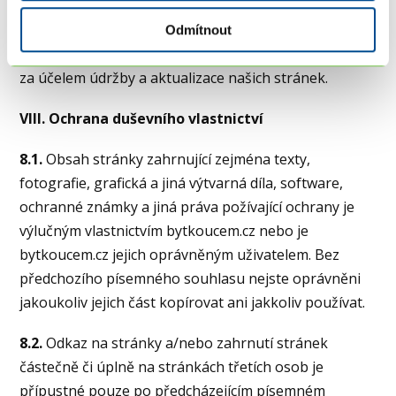
7.2.
Vyhrazujeme si právo omezit přístup na stránky
Odmítnout
kdykoliv bez předchozího upozornění, zejména
za účelem údržby a aktualizace našich stránek.
VIII. Ochrana duševního vlastnictví
8.1.
Obsah stránky zahrnující zejména texty,
fotografie, grafická a jiná výtvarná díla, software,
ochranné známky a jiná práva požívající ochrany je
výlučným vlastnictvím bytkoucem.cz nebo je
bytkoucem.cz jejich oprávněným uživatelem. Bez
předchozího písemného souhlasu nejste oprávněni
jakoukoliv jejich část kopírovat ani jakkoliv používat.
8.2.
Odkaz na stránky a/nebo zahrnutí stránek
částečně či úplně na stránkách třetích osob je
přípustné pouze po předcházejícím písemném