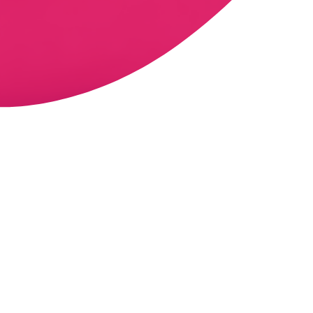
Co se na přednášce dozvíte:
Motivace týmu bez velkého rozpočtu
Jak nadchnout zaměstnance i dobrovolníky, aby
do práce dávali srdce, cítili se oceňováni
a dlouhodobě si udrželi energii i bez
"korporátního" rozpočtu?
Specifika vedení v neziskovém sektoru