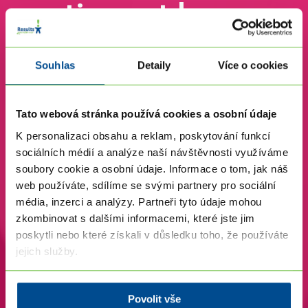
motivovat bez
peněz
Souhlas
Detaily
Více o cookies
Živě nebo online (Délka: 90 minut)
Tato webová stránka používá cookies a osobní údaje
K personalizaci obsahu a reklam, poskytování funkcí
Přihlaste se kliknutím na vybraný termín:
sociálních médií a analýze naší návštěvnosti využíváme
soubory cookie a osobní údaje. Informace o tom, jak náš
web používáte, sdílíme se svými partnery pro sociální
Chci se přihlásit na 11.6.2026 od 18:30
média, inzerci a analýzy. Partneři tyto údaje mohou
ONLINE
zkombinovat s dalšími informacemi, které jste jim
poskytli nebo které získali v důsledku toho, že používáte
jejich služby.
Povolit vše