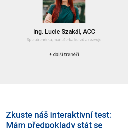
Ing. Lucie Szakál, ACC
Spolutrenérka, manažerka kurzů a rozvoje
+ další trenéři
Zkuste náš interaktivní test:
Mám předpoklady stát se