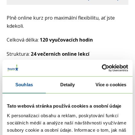
Plně online kurz pro maximální flexibilitu, ať jste
kdekoli.
Celková délka:
120 vyučovacích hodin
Struktura:
24 večerních online lekcí
Rekvalifikační kurz naleznete
v katalogu Úřadu práce
zde
Souhlas
Detaily
Více o cookies
Nejbližší běh (distanční):
Tato webová stránka používá cookies a osobní údaje
od 2.9.2026 do 10.2.2027
K personalizaci obsahu a reklam, poskytování funkcí
sociálních médií a analýze naší návštěvnosti využíváme
Všechny termíny lekcí
soubory cookie a osobní údaje. Informace o tom, jak náš