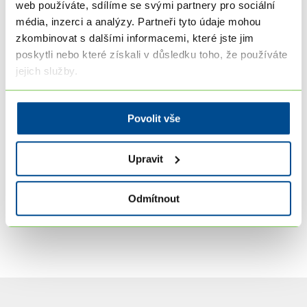
web používáte, sdílíme se svými partnery pro sociální
média, inzerci a analýzy. Partneři tyto údaje mohou
Vyplňte formulář přihlášky nejprve u nás. My se
zkombinovat s dalšími informacemi, které jste jim
s vámi spojíme, abychom domluvili vše potřebné
poskytli nebo které získali v důsledku toho, že používáte
před podáním žádosti na ÚP. Žádost o rekvalifikaci
jejich služby.
je nutné podat alespoň 30 dní před začátkem
kurzu.
Povolit vše
Mám zájem o distanční kurz
Upravit
Kouč/koučka
Odmítnout