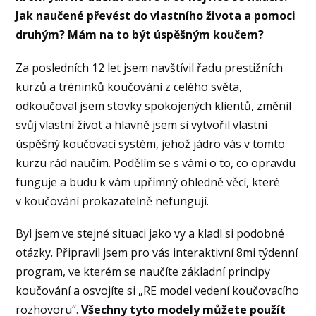
Jak naučené převést do vlastního života a pomoci
druhým? Mám na to být úspěšným koučem?
Za posledních 12 let jsem navštívil řadu prestižních
kurzů a tréninků koučování z celého světa,
odkoučoval jsem stovky spokojených klientů, změnil
svůj vlastní život a hlavně jsem si vytvořil vlastní
úspěšný koučovací systém, jehož jádro vás v tomto
kurzu rád naučím. Podělím se s vámi o to, co opravdu
funguje a budu k vám upřímný ohledně věcí, které
v koučování prokazatelně nefungují.
Byl jsem ve stejné situaci jako vy a kladl si podobné
otázky. Připravil jsem pro vás interaktivní 8mi týdenní
program, ve kterém se naučíte základní principy
koučování a osvojíte si „RE model vedení koučovacího
rozhovoru“.
Všechny tyto modely můžete použít