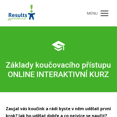
MENU
Základy koučovacího přístupu
ONLINE INTERAKTIVNÍ KURZ
Zaujal vás koučink a rádi byste v něm udělali první
krok? Jak ho udělat dobře a co nejvíce se naučit?