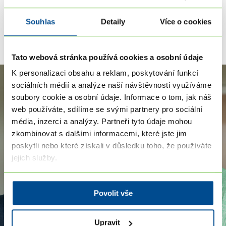
prohloubíte koučovací dovednosti, naučíte se
techniky pro dlouhodobou spolupráci s klientem
Souhlas
Detaily
Více o cookies
a získáte certifikát kouče.
Tato webová stránka používá cookies a osobní údaje
K personalizaci obsahu a reklam, poskytování funkcí
sociálních médií a analýze naší návštěvnosti využíváme
soubory cookie a osobní údaje. Informace o tom, jak náš
web používáte, sdílíme se svými partnery pro sociální
média, inzerci a analýzy. Partneři tyto údaje mohou
zkombinovat s dalšími informacemi, které jste jim
Online setkání probíhají přes aplikaci
poskytli nebo které získali v důsledku toho, že používáte
ZOOM, která je pro vás uživatelsky
jejich služby.
velmi příjemná a zajišťuje kvalitní
přenos.
Povolit vše
Upravit