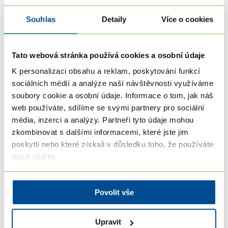
Souhlas
Detaily
Více o cookies
Tato webová stránka používá cookies a osobní údaje
K personalizaci obsahu a reklam, poskytování funkcí
sociálních médií a analýze naší návštěvnosti využíváme
soubory cookie a osobní údaje. Informace o tom, jak náš
web používáte, sdílíme se svými partnery pro sociální
média, inzerci a analýzy. Partneři tyto údaje mohou
zkombinovat s dalšími informacemi, které jste jim
poskytli nebo které získali v důsledku toho, že používáte
jejich služby.
3 pasti osobního rozvoje: Proč další kniha
nepomůže?
Povolit vše
Čtete knihy o osobním rozvoji, ale v realitě se
neposouváte? Odhalte 3 skryté pasti osobního
Upravit