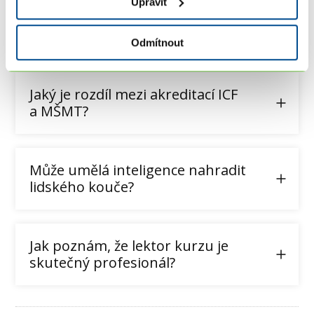
Upravit
Často kladené otázky o kurzech
koučování (FAQ)
Odmítnout
Jaký je rozdíl mezi akreditací ICF
a MŠMT?
Může umělá inteligence nahradit
lidského kouče?
Jak poznám, že lektor kurzu je
skutečný profesionál?