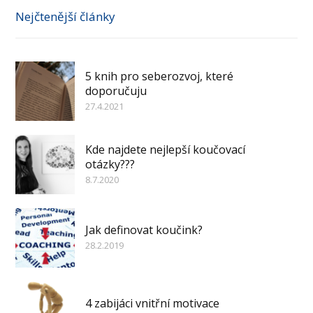
Nejčtenější články
5 knih pro seberozvoj, které
doporučuju
27.4.2021
Kde najdete nejlepší koučovací
otázky???
8.7.2020
Jak definovat koučink?
28.2.2019
4 zabijáci vnitřní motivace