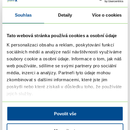
Zkuste náš interaktivní test:
Souhlas
Detaily
Více o cookies
Mám předpoklady stát se profi
koučem?
Tato webová stránka používá cookies a osobní údaje
K personalizaci obsahu a reklam, poskytování funkcí
sociálních médií a analýze naší návštěvnosti využíváme
Zabere jen 2 minuty.
soubory cookie a osobní údaje. Informace o tom, jak náš
Změří vaši
„koučovací DNA“
.
web používáte, sdílíme se svými partnery pro sociální
média, inzerci a analýzy. Partneři tyto údaje mohou
Vyhodnocení vychází z reálných standardů
zkombinovat s dalšími informacemi, které jste jim
mezinárodní federace ICF).
poskytli nebo které získali v důsledku toho, že používáte
jejich služby.
Povolit vše
Spustit test