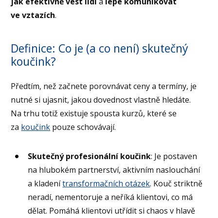
jak efektivně vést lidi
a
lépe komunikovat
ve vztazích
.
Definice: Co je (a co není) skutečný
koučink?
Předtím, než začnete porovnávat ceny a termíny, je
nutné si ujasnit, jakou dovednost vlastně hledáte.
Na trhu totiž existuje spousta kurzů, které se
za
koučink
pouze schovávají.
Skutečný profesionální koučink
: Je postaven
na hlubokém partnerství, aktivním naslouchání
a kladení
transformačních otázek
. Kouč striktně
neradí, nementoruje a neříká klientovi, co má
dělat. Pomáhá klientovi utřídit si chaos v hlavě