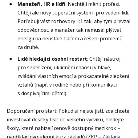
Manažeři, HR a lídři
: Nechtějí měnit profesi.
Chtějí ale nový „operační systém“ pro vedení lidí.
Potřebují vést rozhovory 1:1 tak, aby tým převzal
odpovědnost, a manažer tak nemusel plýtvat
energii na neustálé tlačení a řešení problémů
za druhé.
Lidé hledající osobní restart
: Chtějí nástroj
pro sebeřízení, uklidnění chaosu v hlavě,
zvládání vlastních emocí a prokazatelné zlepšení
vztahů (např. v rodině nebo při komunikaci
s dospívajícími dětmi).
Doporučení pro start: Pokud si nejste jistí, zda chcete
investovat desítky tisíc do velkého výcviku, hledejte
školy, které nabízejí cenově dostupný mezikrok –
například dvoudenní kurz základů (ZKP –
Základy