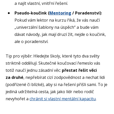
a najít vlastní, vnitřní řešení.
Pseudo-koučink (
Mentoring
/ Poradenství)
:
Pokud vám lektor na kurzu říká, že vás naučí
„univerzální šablony na úspěch“ a bude vám
dávat návody, jak mají druzí žít, nejde o koučink,
ale o poradenství.
Tip pro výběr: Hledejte školy, které tyto dva světy
striktně oddělují. Skutečné koučovací řemeslo vás
totiž naučí jednu zásadní věc:
přestat řešit věci
za druhé
, nepřebírat cizí zodpovědnost a nechat lidi
(podřízené či blízké), aby si na řešení přišli sami. To je
jediná udržitelná cesta, jak jako lídr nebo rodič
nevyhořet a
chránit si vlastní mentální kapacitu
.