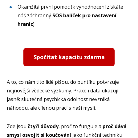
Okamžitá první pomoc (k vyhodnocení získáte
náš záchranný
SOS balíček pro nastavení
hranic
).
Spočítat kapacitu zdarma
A to, co nám tito lidé píšou, do puntíku potvrzuje
nejnovější vědecké výzkumy. Praxe i data ukazují
jasně: skutečná psychická odolnost nevzniká
náhodou, ale cílenou prací s naší myslí.
Zde jsou
čtyři důvody
, proč to funguje a
proč dává
smysl osvojit si koučování
jako funkční techniku