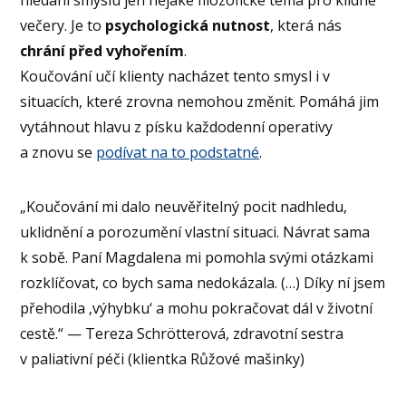
hledání smyslu jen nějaké filozofické téma pro klidné
večery. Je to
psychologická nutnost
, která nás
chrání před vyhořením
.
Koučování učí klienty nacházet tento smysl i v
situacích, které zrovna nemohou změnit. Pomáhá jim
vytáhnout hlavu z písku každodenní operativy
a znovu se
podívat na to podstatné
.
„Koučování mi dalo neuvěřitelný pocit nadhledu,
uklidnění a porozumění vlastní situaci. Návrat sama
k sobě. Paní Magdalena mi pomohla svými otázkami
rozklíčovat, co bych sama nedokázala. (…) Díky ní jsem
přehodila ‚výhybku‘ a mohu pokračovat dál v životní
cestě.“ — Tereza Schrötterová, zdravotní sestra
v paliativní péči (klientka Růžové mašinky)