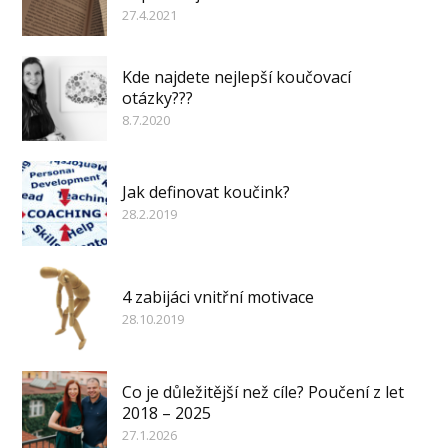
27.4.2021
Kde najdete nejlepší koučovací
otázky???
8.7.2020
Jak definovat koučink?
28.2.2019
4 zabijáci vnitřní motivace
28.10.2019
Co je důležitější než cíle? Poučení z let
2018 – 2025
27.1.2026