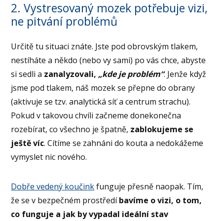
2. Vystresovaný mozek potřebuje vizi,
ne pitvání problémů
Určitě tu situaci znáte. Jste pod obrovským tlakem,
nestíháte a někdo (nebo vy sami) po vás chce, abyste
si sedli a
zanalyzovali,
„kde je problém“
. Jenže když
jsme pod tlakem, náš mozek se přepne do obrany
(aktivuje se tzv. analytická síť a centrum strachu).
Pokud v takovou chvíli začneme donekonečna
rozebírat, co všechno je špatně,
zablokujeme se
ještě víc
. Cítíme se zahnáni do kouta a nedokážeme
vymyslet nic nového.
Dobře vedený koučink
funguje přesně naopak. Tím,
že se v bezpečném prostředí
bavíme o vizi, o tom,
co funguje a jak by vypadal ideální stav