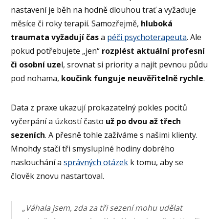
nastavení je běh na hodně dlouhou trať a vyžaduje
měsíce či roky terapií. Samozřejmě,
hluboká
traumata vyžadují čas
a
péči psychoterapeuta
. Ale
pokud potřebujete „jen“
rozplést aktuální profesní
či osobní uze
l, srovnat si priority a najít pevnou půdu
pod nohama,
koučink funguje neuvěřitelně rychle
.
Data z praxe ukazují prokazatelný pokles pocitů
vyčerpání a úzkostí často
už po dvou až třech
sezeních
. A přesně tohle zažíváme s našimi klienty.
Mnohdy stačí tři smysluplné hodiny dobrého
naslouchání a
správných otázek
k tomu, aby se
člověk znovu nastartoval.
„Váhala jsem, zda za tři sezení mohu udělat