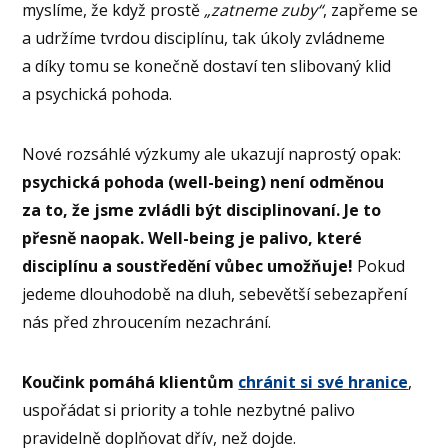
myslíme, že když prostě
„zatneme zuby“
, zapřeme se
a udržíme tvrdou disciplínu, tak úkoly zvládneme
a díky tomu se konečně dostaví ten slibovaný klid
a psychická pohoda.
Nové rozsáhlé výzkumy ale ukazují naprostý opak:
psychická pohoda (well-being) není odměnou
za to, že jsme zvládli být disciplinovaní. Je to
přesně naopak. Well-being je palivo, které
disciplínu a soustředění vůbec umožňuje!
Pokud
jedeme dlouhodobě na dluh, sebevětší sebezapření
nás před zhroucením nezachrání.
Koučink pomáhá klientům
chránit si své hranice
,
uspořádat si priority a tohle nezbytné palivo
pravidelně doplňovat dřív, než dojde.