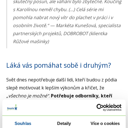
skutečný posun, ale váhání bylo zbytečné. Koučing
s Karolínou neměl chybu. (…) Celá série mi
pomohla nabrat nový vítr do plachet v práci i v
osobním životě.“ — Markéta Kunešová, specialista
partnerských projektů, DOBROBOT (klientka
Růžové mašinky)
Láká vás pomáhat sobě i druhým?
Svět dnes nepotřebuje další lidi, kteří budou z pódia
slepě motivovat k lepším výkonům a křičet, že
„všechno je možné“
.
Potřebuje odborníky, kteří
umí kompetentně, sebevědomě a s obrovskou
lidskostí provést druhé i těžkým obdobím
a pomoci jim najít jejich vlastní cestu.
Souhlas
Detaily
Více o cookies