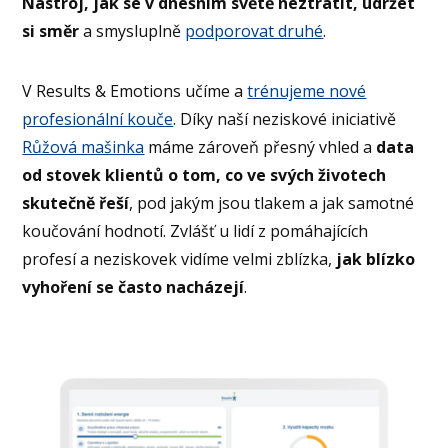
Nástroj, jak se v dnešním světě neztratit, udržet
si směr
a smysluplně
podporovat druhé
.
V Results & Emotions učíme a
trénujeme nové
profesionální kouče
. Díky naší neziskové iniciativě
Růžová mašinka
máme zároveň přesný vhled a
data
od stovek klientů o tom, co ve svých životech
skutečně řeší
, pod jakým jsou tlakem a jak samotné
koučování hodnotí. Zvlášť u lidí z pomáhajících
profesí a neziskovek vidíme velmi zblízka,
jak blízko
vyhoření se často nacházejí
.