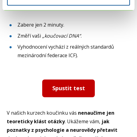
koučem?
Zabere jen 2 minuty.
Změří vaši
„koučovací DNA“
.
Vyhodnocení vychází z reálných standardů
mezinárodní federace ICF).
Spustit test
V našich kurzech koučinku vás
nenaučíme jen
teoreticky klást otázky
. Ukážeme vám,
jak
poznatky z psychologie a neurovědy přetavit