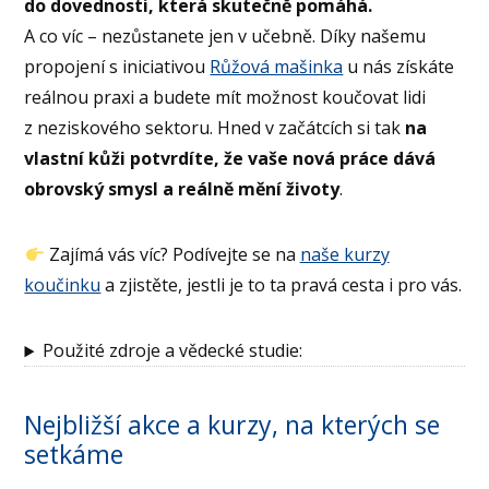
do dovednosti, která skutečně pomáhá.
A co víc – nezůstanete jen v učebně. Díky našemu
propojení s iniciativou
Růžová mašinka
u nás získáte
reálnou praxi a budete mít možnost koučovat lidi
z neziskového sektoru. Hned v začátcích si tak
na
vlastní kůži potvrdíte, že vaše nová práce dává
obrovský smysl a reálně mění životy
.
Zajímá vás víc? Podívejte se na
naše kurzy
koučinku
a zjistěte, jestli je to ta pravá cesta i pro vás.
Použité zdroje a vědecké studie:
Nejbližší akce a kurzy, na kterých se
setkáme