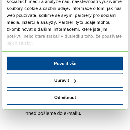
sociálních médií a analýze naší návštěvnosti využíváme
soubory cookie a osobní údaje. Informace o tom, jak náš
web používáte, sdílíme se svými partnery pro sociální
Přihláška
média, inzerci a analýzy. Partneři tyto údaje mohou
zkombinovat s dalšími informacemi, které jste jim
poskytli nebo které získali v důsledku toho, že používáte
Objednejte
jejich služby.
1
Vyplňte své údaje. Do e-mailu vám ihned
přijde faktura na zálohu kurzu. 14 dní před
Povolit vše
kurzem dostanete fakturu na doplatek
kurzu. Rychlou úhradu usnadní QR kód.
Upravit
Těšte se
2
Odmítnout
Bližší informace k průběhu kurzu
a organizaci najdete v pozvánce, kterou vám
hned pošleme do e-mailu.