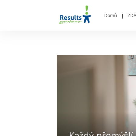
Domů
ZD
Každý přemýšlí 