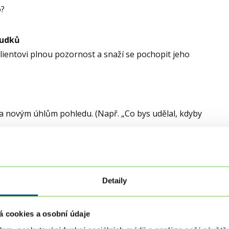
o?
sudků
lientovi plnou pozornost a snaží se pochopit jeho
 a novým úhlům pohledu. (Např. „Co bys udělal, kdyby
em, metaforami a přístupem. Kouč se přizpůsobuje.
Detaily
á cookies a osobní údaje
ho vlastní myšlenkové procesy a vzorce chování.