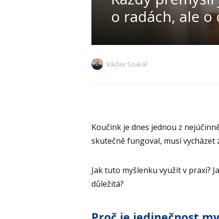
o radách, ale o
Václav Szakál
Koučink je dnes jednou z nejúčinně
skutečně fungoval, musí vycházet 
Jak tuto myšlenku využít v praxi? J
důležitá?
Proč je jedinečnost my