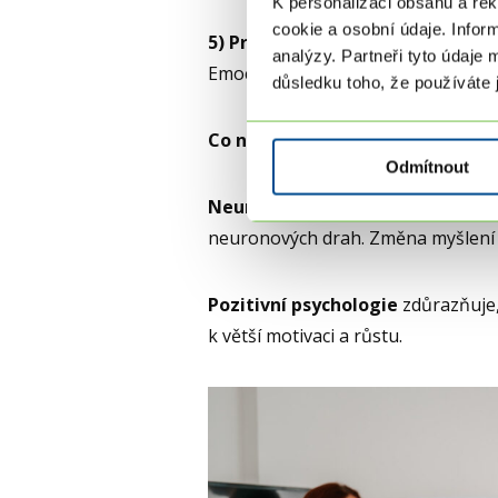
K personalizaci obsahu a re
cookie a osobní údaje. Infor
5) Práce s emocemi
analýzy. Partneři tyto údaje 
Emoce nejsou nepříteli racionálníh
důsledku toho, že používáte j
Co na to neurověda a pozitivní 
Odmítnout
Neurověda
dokazuje, že mozek kaž
neuronových drah. Změna myšlení j
Pozitivní psychologie
zdůrazňuje,
k větší motivaci a růstu.