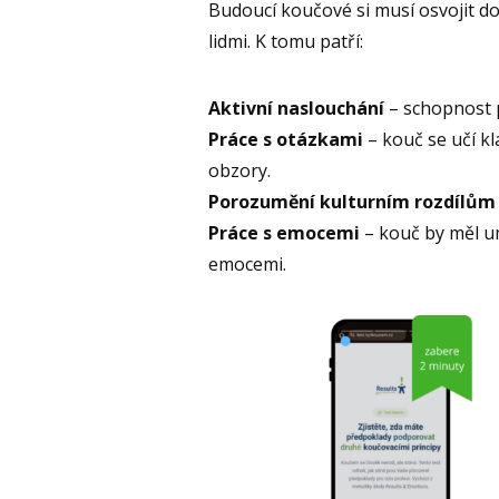
Budoucí koučové si musí osvojit do
lidmi. K tomu patří:
Aktivní naslouchání
– schopnost p
Práce s otázkami
– kouč se učí k
obzory.
Porozumění kulturním rozdílům
Práce s emocemi
– kouč by měl u
emocemi.