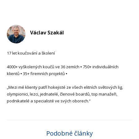
Václav Szakál
17 let koučování a školení
4000+ vyškolených koučů ve 36 zemích ▪ 750+ individuálních
klientů ▪ 35+ firemních projektů ▪
„Mezi mé klienty patří hokejisté ze všech elitních světových lig,
olympionici, lezci, jednatelé, členové boardů, top manažeři,
podnikatelé a specialisté ve svých oborech.“
Podobné články