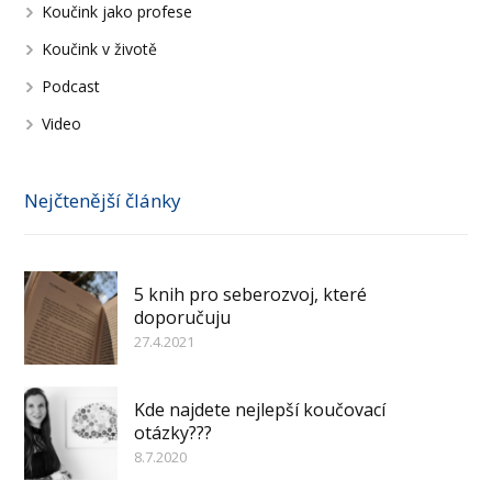
Koučink jako profese
Koučink v životě
Podcast
Video
Nejčtenější články
5 knih pro seberozvoj, které
doporučuju
27.4.2021
Kde najdete nejlepší koučovací
otázky???
8.7.2020