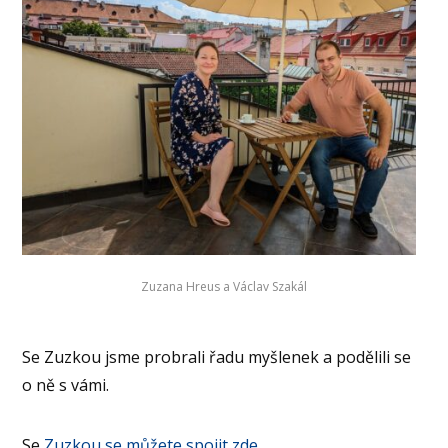
Zuzana Hreus a Václav Szakál
Se Zuzkou jsme probrali řadu myšlenek a podělili se
o ně s vámi.
Se
Zuzkou se můžete spojit zde