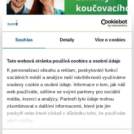
Souhlas
Detaily
Více o cookies
Tato webová stránka používá cookies a osobní údaje
[ONLINE] Základy koučovacího přístupu -
K personalizaci obsahu a reklam, poskytování funkcí
interaktivní kurz
sociálních médií a analýze naší návštěvnosti využíváme
soubory cookie a osobní údaje. Informace o tom, jak náš
2. 9. 2026 19:00 - 23. 9. 2026 21:30
Kdekoliv
web používáte, sdílíme se svými partnery pro sociální
První velký krok do světa koučinku. Naučíte se
média, inzerci a analýzy. Partneři tyto údaje mohou
koučovací rozhovor.
zkombinovat s dalšími informacemi, které jste jim
poskytli nebo které získali v důsledku toho, že používáte
jejich služby.