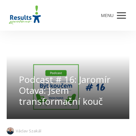
MENU
Podcast # 16: Jaromír
Otava: Jsem
transformační kouč
Václav Szakál