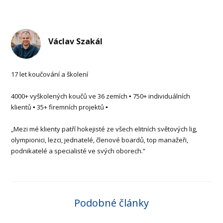
Václav Szakál
17 let koučování a školení
4000+ vyškolených koučů ve 36 zemích ▪ 750+ individuálních
klientů ▪ 35+ firemních projektů ▪
„Mezi mé klienty patří hokejisté ze všech elitních světových lig,
olympionici, lezci, jednatelé, členové boardů, top manažeři,
podnikatelé a specialisté ve svých oborech.“
Podobné články