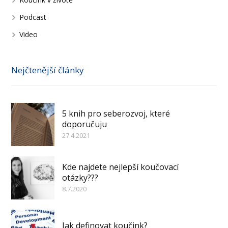
Podcast
Video
Nejčtenější články
5 knih pro seberozvoj, které
doporučuju
27.4.2021
Kde najdete nejlepší koučovací
otázky???
8.7.2020
Jak definovat koučink?