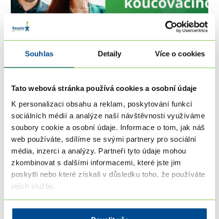
Souhlas
Detaily
Více o cookies
Tato webová stránka používá cookies a osobní údaje
[ONLINE] Základy koučovacího přístupu -
K personalizaci obsahu a reklam, poskytování funkcí
interaktivní kurz
sociálních médií a analýze naší návštěvnosti využíváme
soubory cookie a osobní údaje. Informace o tom, jak náš
2. 9. 2026 19:00 - 23. 9. 2026 21:30
Kdekoliv
web používáte, sdílíme se svými partnery pro sociální
První velký krok do světa koučinku. Naučíte se
média, inzerci a analýzy. Partneři tyto údaje mohou
koučovací rozhovor.
zkombinovat s dalšími informacemi, které jste jim
poskytli nebo které získali v důsledku toho, že používáte
jejich služby.