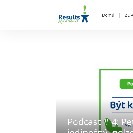
Domů
ZD
Podcast # 4: Pe
jedinečný, nelz