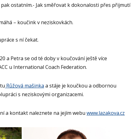
pak ostatním.- Jak směřovat k dokonalosti přes přijmutí
máhá – koučink v neziskovkách.
upráce s ní čekat.
0 a Petra se od té doby v koučování ještě více
 ACC u International Coach Federation.
ktu
Růžová mašinka
a stáje je koučkou a odbornou
lupráci s neziskovými organizacemi.
o ní a kontakt naleznete na jejím webu
www.lazakova.cz