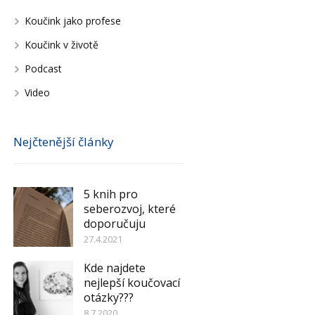
Koučink jako profese
Koučink v životě
Podcast
Video
Nejčtenější články
5 knih pro
seberozvoj, které
doporučuju
27.4.2021
Kde najdete
nejlepší koučovací
otázky???
8.7.2020