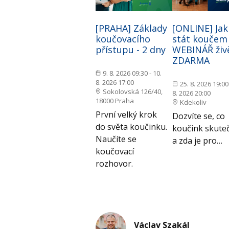
[PRAHA] Základy
[ONLINE] Jak
koučovacího
stát koučem 
přístupu - 2 dny
WEBINÁŘ živ
ZDARMA
9. 8. 2026 09:30 - 10.
8. 2026 17:00
25. 8. 2026 19:00 
Sokolovská 126/40,
8. 2026 20:00
18000 Praha
Kdekoliv
První velký krok
Dozvíte se, co
do světa koučinku.
koučink skuteč
Naučíte se
a zda je pro…
koučovací
rozhovor.
Václav Szakál