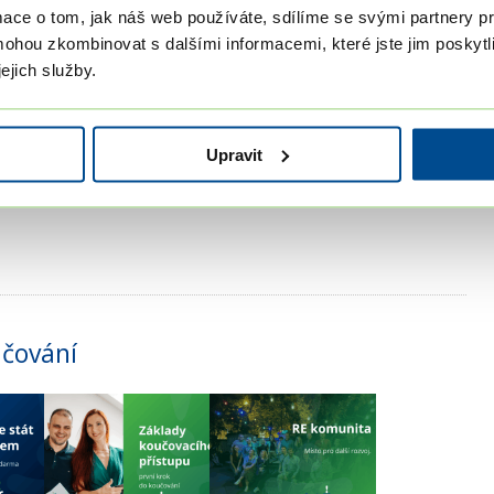
mace o tom, jak náš web používáte, sdílíme se svými partnery pro
mohou zkombinovat s dalšími informacemi, které jste jim poskytli
ejich služby.
hu 4. epizody (30 minut).
Upravit
učování