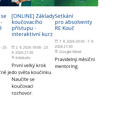
 se
[ONLINE] Základy
Setkání
-
koučovacího
pro absolventy
ě
přístupu -
RE Kouč
interaktivní kurz
7. 9. 2026 20:30 - 7. 9.
2026 21:30
- 25.
2. 9. 2026 19:00 - 23.
Google Meet
9. 2026 21:30
Kdekoliv
Pravidelný měsíční
První velký krok
mentoring.
ně je
do světa koučinku.
Naučíte se
koučovací
rozhovor.