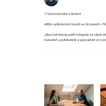
17 let koučování a školení
4000+ vyškolených koučů ve 36 zemích ▪ 750+
„Mezi mé klienty patří hokejisté ze všech eli
manažeři, podnikatelé a specialisté ve svý