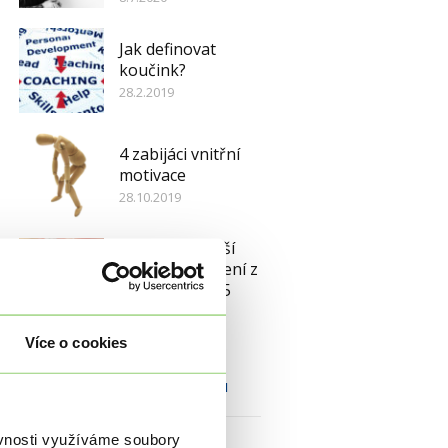
Jak definovat
koučink?
28.2.2019
4 zabijáci vnitřní
motivace
28.10.2019
Co je důležitější
než cíle? Poučení z
let 2018 – 2025
27.1.2026
Více o cookies
Najdete nás na Facebooku
ěvnosti využíváme soubory