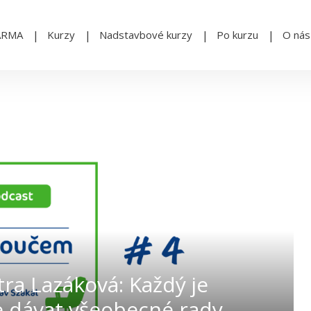
ARMA
Kurzy
Nadstavbové kurzy
Po kurzu
O nás
tra Lazáková: Každý je
e dávat všeobecné rady