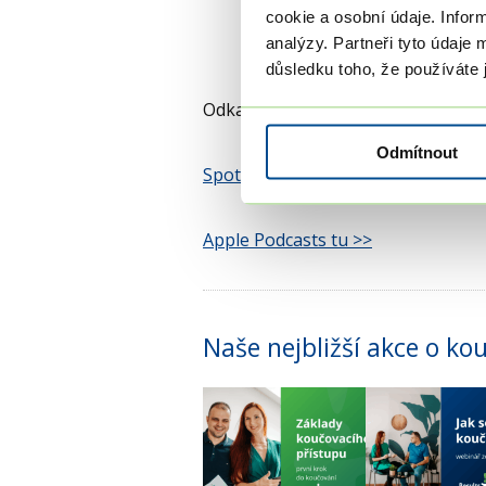
cookie a osobní údaje. Infor
analýzy. Partneři tyto údaje 
důsledku toho, že používáte j
Odkazy, které vás navedou k poslec
Odmítnout
Spotify tady >>
Apple Podcasts tu >>
Naše nejbližší akce o ko