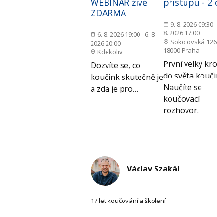
WEBINÁŘ živě
přístupu - 2
ZDARMA
9. 8. 2026 09:30 -
8. 2026 17:00
6. 8. 2026 19:00 - 6. 8.
Sokolovská 126
2026 20:00
18000 Praha
Kdekoliv
První velký kr
Dozvíte se, co
do světa kouči
koučink skutečně je
Naučíte se
a zda je pro…
koučovací
rozhovor.
Václav Szakál
17 let koučování a školení