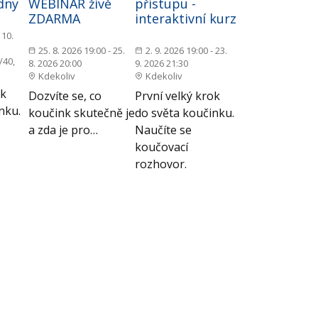
 dny
WEBINÁŘ živě
přístupu -
ZDARMA
interaktivní kurz
 10.
25. 8. 2026 19:00 - 25.
2. 9. 2026 19:00 - 23.
/40,
8. 2026 20:00
9. 2026 21:30
Kdekoliv
Kdekoliv
ok
Dozvíte se, co
První velký krok
nku.
koučink skutečně je
do světa koučinku.
a zda je pro…
Naučíte se
koučovací
rozhovor.