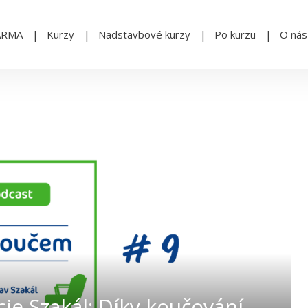
ARMA
Kurzy
Nadstavbové kurzy
Po kurzu
O nás
cie Szakál: Díky koučování