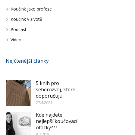
Koučink jako profese
Koučink v životě
Podcast
Video
Nejčtenější články
5 knih pro
seberozvoj, které
doporučuju
27.4.2021
Kde najdete
nejlepší koučovací
otázky???
8.7.2020