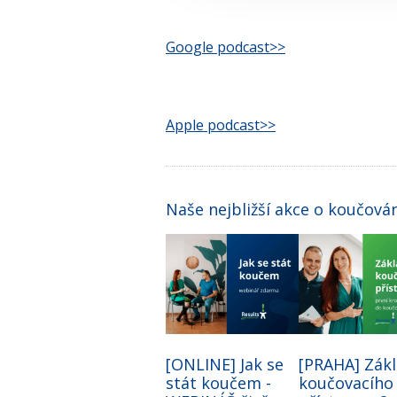
Google podcast>>
Apple podcast>>
Naše nejbližší akce o koučová
[ONLINE] Jak se
[PRAHA] Zák
stát koučem -
koučovacího