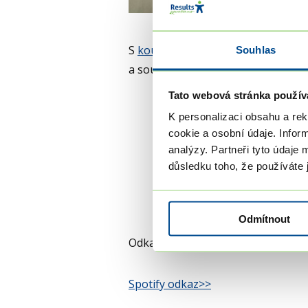
S
koučkou Luckou
jsme probrali řa
Souhlas
a soužití.
Tato webová stránka použív
K personalizaci obsahu a re
cookie a osobní údaje. Infor
analýzy. Partneři tyto údaje 
důsledku toho, že používáte j
Odmítnout
Odkazy, které vás navedou k poslec
Spotify odkaz>>