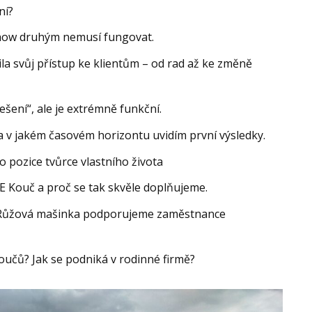
ní?
how druhým nemusí fungovat.
la svůj přístup ke klientům – od rad až ke změně
šení“, ale je extrémně funkční.
a v jakém časovém horizontu uvidím první výsledky.
o pozice tvůrce vlastního života
RE Kouč a proč se tak skvěle doplňujeme.
u Růžová mašinka podporujeme zaměstnance
koučů? Jak se podniká v rodinné firmě?