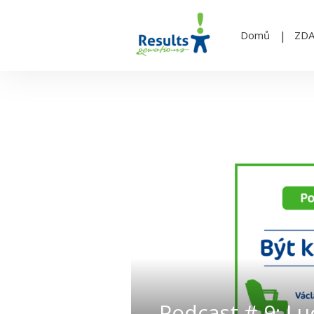
Domů
ZD
Podcast # 9: Lu