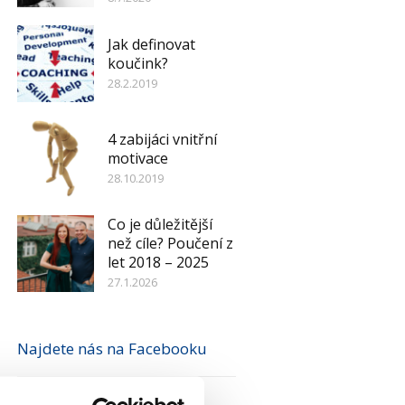
Jak definovat
koučink?
28.2.2019
4 zabijáci vnitřní
motivace
28.10.2019
Co je důležitější
než cíle? Poučení z
let 2018 – 2025
27.1.2026
Najdete nás na Facebooku