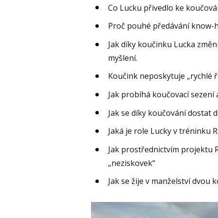
Co Lucku přivedlo ke koučová
Proč pouhé předávání know-
Jak díky koučinku Lucka změni
myšlení.
Koučink neposkytuje „rychlé ře
Jak probíhá koučovací sezení 
Jak se díky koučování dostat d
Jaká je role Lucky v tréninku 
Jak prostřednictvím projekt
„neziskovek“
Jak se žije v manželství dvou 