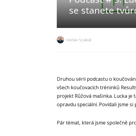
se stanete tvů
Václav Szakál
Druhou sérii podcastu o koučování 
všech koučovacích tréninků Results
projekt Růžová mašinka. Lucka je t
opravdu speciální. Povídali jsme si 
Pár témat, která jsme společně pro