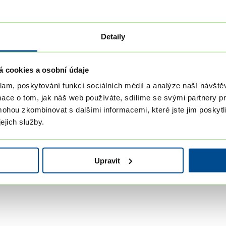
du myšlenek a podělili se o poznatky z naší spolupráce
Detaily
á cookies a osobní údaje
klam, poskytování funkcí sociálních médií a analýze naší návšt
mace o tom, jak náš web používáte, sdílíme se svými partnery pro
mohou zkombinovat s dalšími informacemi, které jste jim poskytli
ejich služby.
Upravit
hu 9. epizody (25 minut):