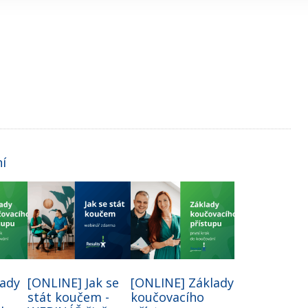
ní
lady
[ONLINE] Jak se
[ONLINE] Základy
stát koučem -
koučovacího