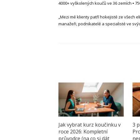
4000+ vyškolených koučů ve 36 zemích ▪ 750+
„Mezi mé klienty patří hokejisté ze všech eli
manažeři, podnikatelé a specialisté ve svý
Jak vybrat kurz koučinku v
3 p
roce 2026: Kompletní
Pro
průvodce (na co si dát
ne