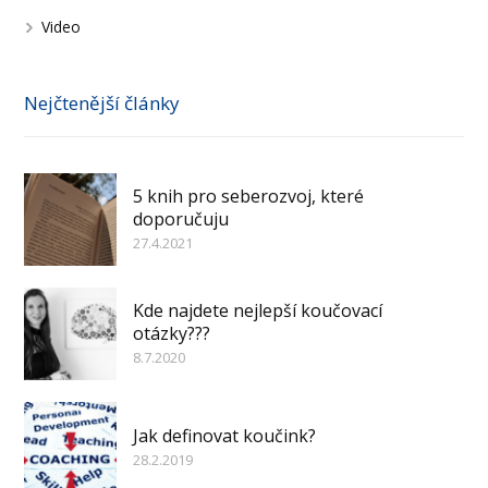
Video
Nejčtenější články
5 knih pro seberozvoj, které
doporučuju
27.4.2021
Kde najdete nejlepší koučovací
otázky???
8.7.2020
Jak definovat koučink?
28.2.2019