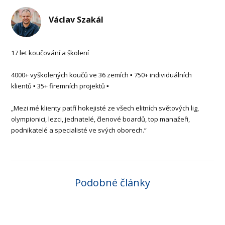
Václav Szakál
17 let koučování a školení
4000+ vyškolených koučů ve 36 zemích ▪ 750+ individuálních
klientů ▪ 35+ firemních projektů ▪
„Mezi mé klienty patří hokejisté ze všech elitních světových lig,
olympionici, lezci, jednatelé, členové boardů, top manažeři,
podnikatelé a specialisté ve svých oborech.“
Podobné články