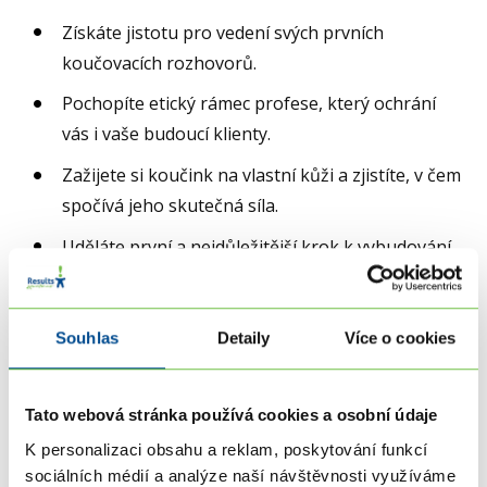
Získáte jistotu pro vedení svých prvních
koučovacích rozhovorů.
Pochopíte etický rámec profese, který ochrání
vás i vaše budoucí klienty.
Zažijete si koučink na vlastní kůži a zjistíte, v čem
spočívá jeho skutečná síla.
Uděláte první a nejdůležitější krok k vybudování
praxe, která vás bude naplňovat i živit.
Jste připraveni nastartovat svou cestu
Souhlas
Detaily
Více o cookies
profesionálního kouče a naučit se dovednosti,
o které se budete moci opřít po zbytek své kariéry?
Tato webová stránka používá cookies a osobní údaje
Nebo už jste absolvovali výcvik jinde a pořád vám
K personalizaci obsahu a reklam, poskytování funkcí
něco z dovedností a znalostí chybí? Pak jsme tu
sociálních médií a analýze naší návštěvnosti využíváme