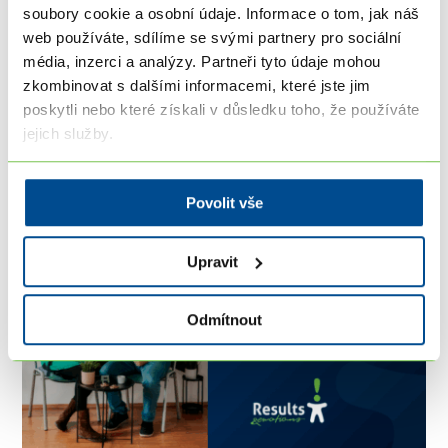
pro vás.
soubory cookie a osobní údaje. Informace o tom, jak náš
web používáte, sdílíme se svými partnery pro sociální
média, inzerci a analýzy. Partneři tyto údaje mohou
zkombinovat s dalšími informacemi, které jste jim
Nejbližší akce a kurzy, na kterých se
poskytli nebo které získali v důsledku toho, že používáte
setkáme
jejich služby.
Povolit vše
Upravit
Odmítnout