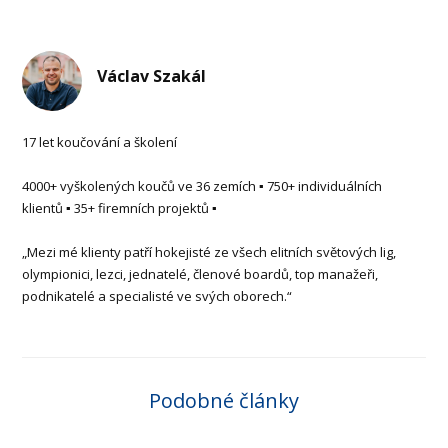
Václav Szakál
17 let koučování a školení
4000+ vyškolených koučů ve 36 zemích ▪ 750+ individuálních
klientů ▪ 35+ firemních projektů ▪
„Mezi mé klienty patří hokejisté ze všech elitních světových lig,
olympionici, lezci, jednatelé, členové boardů, top manažeři,
podnikatelé a specialisté ve svých oborech.“
Podobné články