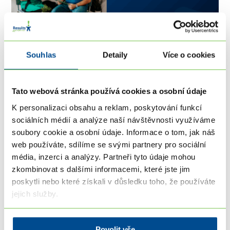
Souhlas
Detaily
Více o cookies
[ONLINE] Jak se stát koučem - WEBINÁŘ živě
ZDARMA
Tato webová stránka používá cookies a osobní údaje
K personalizaci obsahu a reklam, poskytování funkcí
25. 8. 2026 19:00 - 25. 8. 2026 20:00
Kdekoliv
sociálních médií a analýze naší návštěvnosti využíváme
Dozvíte se, co koučink skutečně je a zda je pro…
soubory cookie a osobní údaje. Informace o tom, jak náš
web používáte, sdílíme se svými partnery pro sociální
média, inzerci a analýzy. Partneři tyto údaje mohou
zkombinovat s dalšími informacemi, které jste jim
poskytli nebo které získali v důsledku toho, že používáte
jejich služby.
Povolit vše