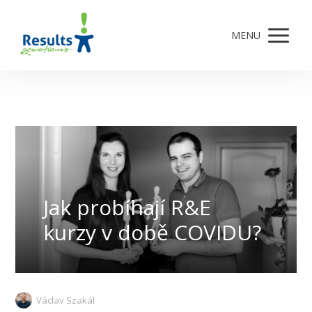
MENU
Jak probíhají R&E
kurzy v době COVIDU?
Václav Szakál