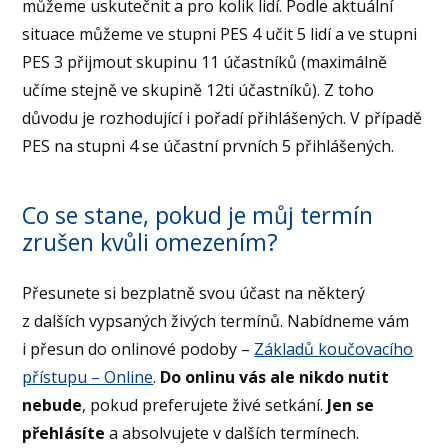
můžeme uskutečnit a pro kolik lidí. Podle aktuální
situace můžeme ve stupni PES 4 učit 5 lidí a ve stupni
PES 3 přijmout skupinu 11 účastníků (maximálně
učíme stejně ve skupině 12ti účastníků). Z toho
důvodu je rozhodující i pořadí přihlášených. V případě
PES na stupni 4 se účastní prvních 5 přihlášených.
Co se stane, pokud je můj termín
zrušen kvůli omezením?
Přesunete si bezplatně svou účast na některý
z dalších vypsaných živých termínů. Nabídneme vám
i přesun do onlinové podoby –
Základů koučovacího
přístupu – Online
.
Do onlinu vás ale nikdo nutit
nebude
, pokud preferujete živé setkání.
Jen se
přehlásíte
a absolvujete v dalších termínech.