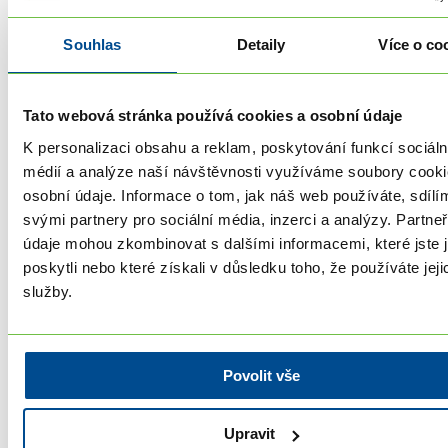
Souhlas
Detaily
Více o co
Tato webová stránka používá cookies a osobní údaje
K personalizaci obsahu a reklam, poskytování funkcí sociáln
médií a analýze naší návštěvnosti využíváme soubory cooki
osobní údaje. Informace o tom, jak náš web používáte, sdílí
svými partnery pro sociální média, inzerci a analýzy. Partneři
údaje mohou zkombinovat s dalšími informacemi, které jste 
poskytli nebo které získali v důsledku toho, že používáte jeji
služby.
[ONLINE] Jak se stát koučem - WEBINÁŘ živě
ZDARMA
Povolit vše
3. 9. 2026 19:00 - 3. 9. 2026 20:00
Kdekoliv
Dozvíte se, co koučink skutečně je a zda je pro…
Upravit