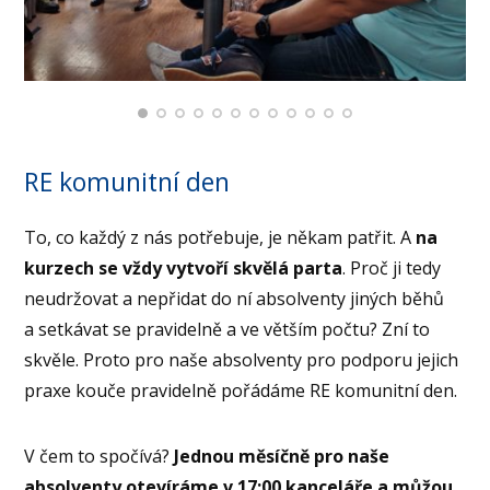
RE komunitní den
To, co každý z nás potřebuje, je někam patřit. A
na
kurzech se vždy vytvoří skvělá parta
. Proč ji tedy
neudržovat a nepřidat do ní absolventy jiných běhů
a setkávat se pravidelně a ve větším počtu? Zní to
skvěle. Proto pro naše absolventy pro podporu jejich
praxe kouče pravidelně pořádáme RE komunitní den.
V čem to spočívá?
Jednou měsíčně pro naše
absolventy otevíráme v 17:00 kanceláře a můžou