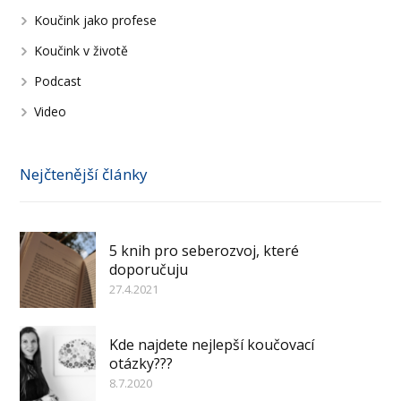
Koučink jako profese
Koučink v životě
Podcast
Video
Nejčtenější články
5 knih pro seberozvoj, které
doporučuju
27.4.2021
Kde najdete nejlepší koučovací
otázky???
8.7.2020