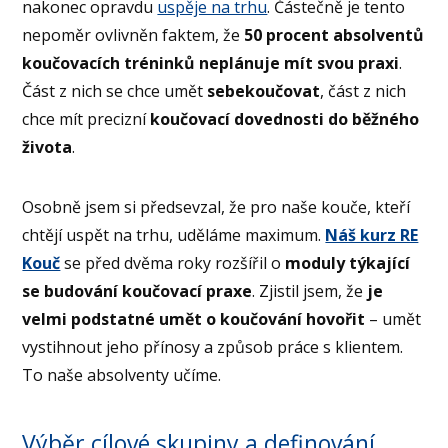
nakonec opravdu
uspěje na trhu
. Částečně je tento
nepoměr ovlivněn faktem, že
50 procent absolventů
koučovacích tréninků neplánuje mít svou praxi
.
Část z nich se chce umět
sebekoučovat
, část z nich
chce mít precizní
koučovací dovednosti do běžného
života
.
Osobně jsem si předsevzal, že pro naše kouče, kteří
chtějí uspět na trhu, uděláme maximum.
Náš kurz RE
Kouč
se před dvěma roky rozšířil o
moduly týkající
se budování koučovací praxe
. Zjistil jsem, že
je
velmi podstatné umět o koučování hovořit
– umět
vystihnout jeho přínosy a způsob práce s klientem.
To naše absolventy učíme.
Výběr cílové skupiny a definování