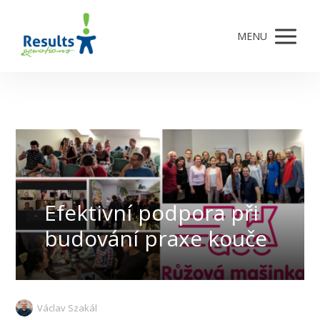
MENU
Efektivní podpora při
budování praxe kouče
Václav Szakál