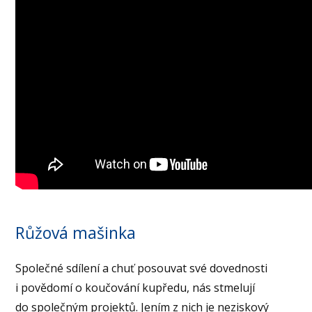
Růžová mašinka
Společné sdílení a chuť posouvat své dovednosti
i povědomí o koučování kupředu, nás stmelují
do společným projektů. Jením z nich je neziskový