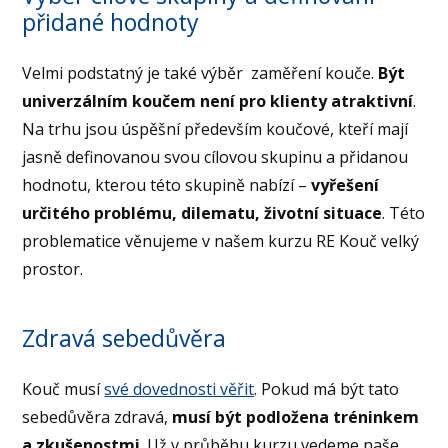
přidané hodnoty
Velmi podstatný je také výběr zaměření kouče.
Být
univerzálním koučem není pro klienty atraktivní
.
Na trhu jsou úspěšní především koučové, kteří mají
jasně definovanou svou cílovou skupinu a přidanou
hodnotu, kterou této skupině nabízí –
vyřešení
určitého problému, dilematu, životní situace
. Této
problematice věnujeme v našem kurzu RE Kouč velký
prostor.
Zdravá sebedůvěra
Kouč musí
své dovednosti věřit
. Pokud má být tato
sebedůvěra zdravá,
musí být podložena tréninkem
a zkušenostmi
. Už v průběhu kurzu vedeme naše