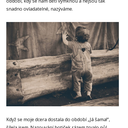
období, kdy se nám děti vymknou a nejsou tak
snadno ovladatelné, nazýváme.
Když se moje dcera dostala do období „Já šama!“,
šílela jsem. Nazouvání botiček rázem trvalo půl