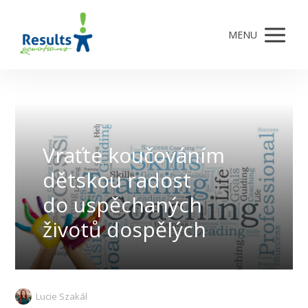
MENU
Vraťte koučováním
dětskou radost
do uspěchaných
životů dospělých
Lucie Szakál