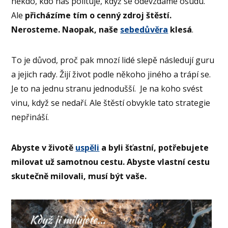
někdo, kdo nás polituje, když se odevzdáme osudu.
Ale
přicházíme tím o cenný zdroj štěstí.
Nerosteme. Naopak, naše
sebedůvěra
klesá
.
To je důvod, proč pak mnozí lidé slepě následují guru
a jejich rady. Žijí život podle někoho jiného a trápí se.
Je to na jednu stranu jednodušší. Je na koho svést
vinu, když se nedaří. Ale štěstí obvykle tato strategie
nepřináší.
Abyste v životě
uspěli
a byli šťastní, potřebujete
milovat už samotnou cestu. Abyste vlastní cestu
skutečně milovali, musí být vaše.