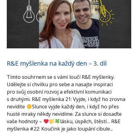
R&E myšlenka na každý den – 3. díl
Tímto souhrnem se s vámi loučí R&E myšlenky.
Udělejte si chvilku pro sebe a nasajte inspiraci
pro svůj osobní rozvoj a efektivní komunikaci
s druhými. R&E myšlenka 21: Vyjde, i když ho zrovna
nevidíte
Slunce vyjde každý den, i když ho přes
husté mraky někdy nevidíme. Za slunce si dosaďte
vaše hodnoty –
lásku, úspěch, štěstí… R&E
myšlenka #22: Koučink je jako loupání cibule...