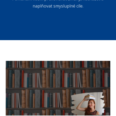
naplňovat smysluplné cíle.
Celý náš příběh si přečtěte tady >>