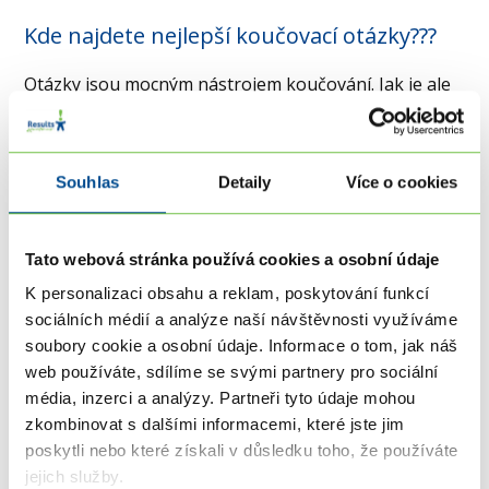
Kde najdete nejlepší koučovací otázky???
Otázky jsou mocným nástrojem koučování. Jak je ale
pokládat, aby koučovanému pomohly k posunu? Jak
se liší koučovací otázky od těch, které běžně
klademe? Jak se naučíte klást ty nejlepší otázky levou
Souhlas
Detaily
Více o cookies
zadní? Pokud vás koučink zaujal jako technika
osobního rozvoje a pomoci druhým, možná vás
podobné otázky napadly. Na začátek cítím jako
Tato webová stránka používá cookies a osobní údaje
potřebné zdůraznit, že koučink není...
K personalizaci obsahu a reklam, poskytování funkcí
sociálních médií a analýze naší návštěvnosti využíváme
Celý článek
soubory cookie a osobní údaje. Informace o tom, jak náš
web používáte, sdílíme se svými partnery pro sociální
média, inzerci a analýzy. Partneři tyto údaje mohou
Lucie Szakál
zkombinovat s dalšími informacemi, které jste jim
poskytli nebo které získali v důsledku toho, že používáte
jejich služby.