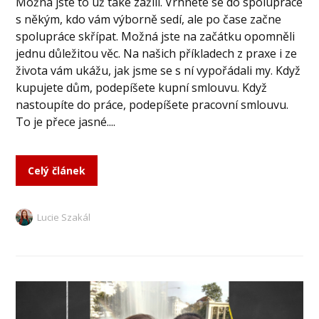
Možná jste to už také zažili. Vrhnete se do spolupráce
s někým, kdo vám výborně sedí, ale po čase začne
spolupráce skřípat. Možná jste na začátku opomněli
jednu důležitou věc. Na našich příkladech z praxe i ze
života vám ukážu, jak jsme se s ní vypořádali my. Když
kupujete dům, podepíšete kupní smlouvu. Když
nastoupíte do práce, podepíšete pracovní smlouvu.
To je přece jasné....
Celý článek
Lucie Szakál