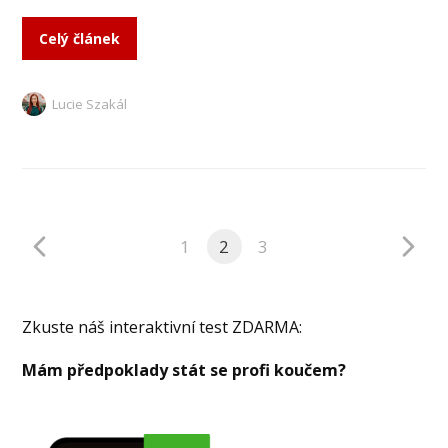
Celý článek
Lucie Szakál
1
2
3
Zkuste náš interaktivní test ZDARMA:
Mám předpoklady stát se profi koučem?