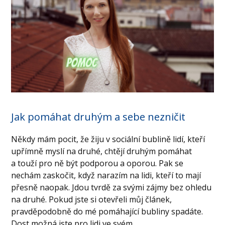
Jak pomáhat druhým a sebe nezničit
Někdy mám pocit, že žiju v sociální bublině lidí, kteří
upřímně myslí na druhé, chtějí druhým pomáhat
a touží pro ně být podporou a oporou. Pak se
nechám zaskočit, když narazím na lidi, kteří to mají
přesně naopak. Jdou tvrdě za svými zájmy bez ohledu
na druhé. Pokud jste si otevřeli můj článek,
pravděpodobně do mé pomáhající bubliny spadáte.
Dost možná jste pro lidi ve svém...