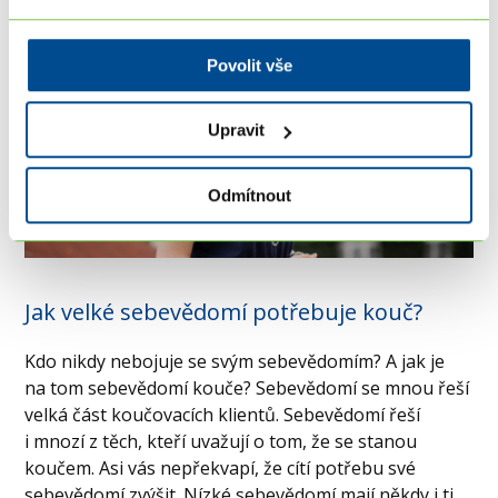
Povolit vše
Upravit
Odmítnout
Jak velké sebevědomí potřebuje kouč?
Kdo nikdy nebojuje se svým sebevědomím? A jak je
na tom sebevědomí kouče? Sebevědomí se mnou řeší
velká část koučovacích klientů. Sebevědomí řeší
i mnozí z těch, kteří uvažují o tom, že se stanou
koučem. Asi vás nepřekvapí, že cítí potřebu své
sebevědomí zvýšit. Nízké sebevědomí mají někdy i ti,