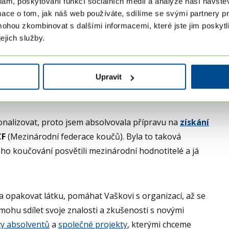
dát svému novému životu správný směr.
klam, poskytování funkcí sociálních médií a analýze naší návšt
mace o tom, jak náš web používáte, sdílíme se svými partnery pro
mohou zkombinovat s dalšími informacemi, které jste jim poskytli
ejich služby.
 jsem vedla konzultace k jídelníčku nebo cvičení
ovedností.
Když jsem pochopila, že lidé, kteří za mnou
Upravit
vůj život než radu, začala jsem plně koučovat
.
onalizovat, proto jsem absolvovala přípravu na
získání
CF
(Mezinárodní federace koučů). Byla to taková
ého koučování posvětili mezinárodní hodnotitelé a já
a opakovat látku, pomáhat Vaškovi s organizací, až se
 mohu sdílet svoje znalosti a zkušenosti s novými
y absolventů
a
společné projekty
, kterými chceme