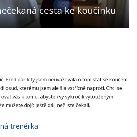
nečekaná cesta ke koučinku
. Před pár lety jsem neuvažovala o tom stát se koučem.
osud, kterému jsem ale šla vstřícně naproti. Chci se
irovat vás k tomu, abyste i vy vykročili vytouženým
 můžete dojít ještě dál, než jste čekali.
iná trenérka