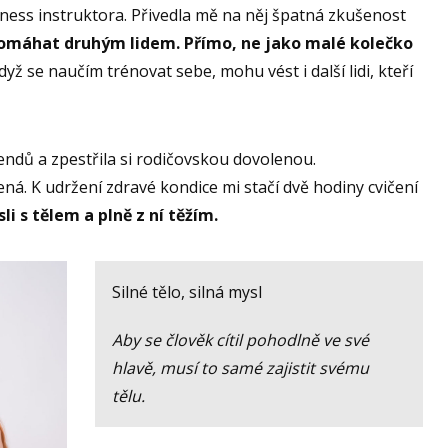
tness instruktora. Přivedla mě na něj špatná zkušenost
omáhat druhým lidem. Přímo, ne jako malé kolečko
když se naučím trénovat sebe, mohu vést i další lidi, kteří
kendů a zpestřila si rodičovskou dovolenou.
ná. K udržení zdravé kondice mi stačí dvě hodiny cvičení
i s tělem a plně z ní těžím.
Silné tělo, silná mysl
Aby se člověk cítil pohodlně ve své
hlavě, musí to samé zajistit svému
tělu.