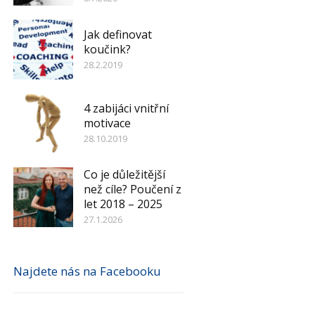
Jak definovat
koučink?
28.2.2019
4 zabijáci vnitřní
motivace
28.10.2019
Co je důležitější
než cíle? Poučení z
let 2018 – 2025
27.1.2026
Najdete nás na Facebooku