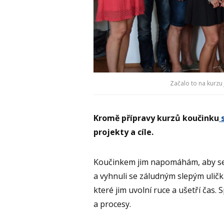
Začalo to na kurzu
Kromě přípravy kurzů koučinku
s
projekty a cíle.
Koučinkem jim napomáhám, aby se 
a vyhnuli se záludným slepým ulič
které jim uvolní ruce a ušetří čas.
a procesy.