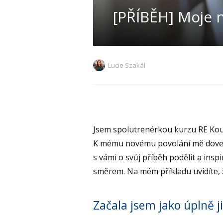
[PŘÍBĚH] Moje 
Lucie Szakál
Jsem spolutrenérkou kurzu RE Kouč
K mému novému povolání mě dovedl 
s vámi o svůj příběh podělit a insp
směrem. Na mém příkladu uvidíte, že
Začala jsem jako úplně j