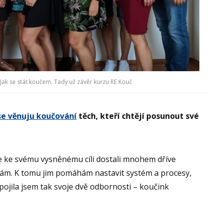
 Jak se stát koučem. Tady už závěr kurzu RE Kouč
e věnuju koučování
těch, kteří chtějí posunout své
ke svému vysněnému cíli dostali mnohem dříve
kám. K tomu jim pomáhám nastavit systém a procesy,
 Spojila jsem tak svoje dvě odbornosti – koučink