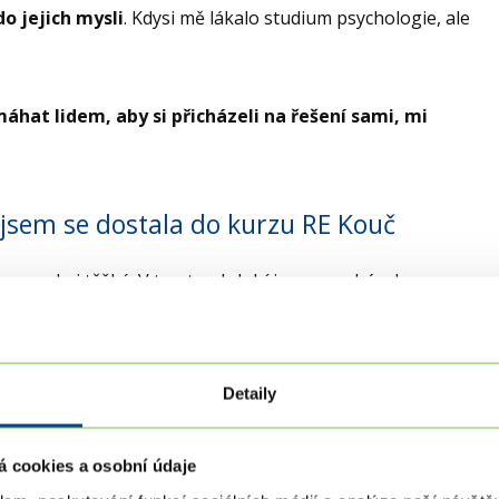
do jejich mysli
. Kdysi mě lákalo studium psychologie, ale
áhat lidem, aby si přicházeli na řešení sami, mi
jsem se dostala do kurzu RE Kouč
urzu
velmi těžké. V tomto období jsem procházela
i. V hlavě jsem měla neuvěřitelný zmatek.
Poznáváním
 vždy se mi líbilo, co vidím. Na druhou stranu mi
filozofie
a postupně mi vše zapadlo.
Detaily
užila pro sebe, pro uspořádání svých myšlenek
.
á cookies a osobní údaje
ních účastníků kurzu mi pomohlo uklidit nepořádek