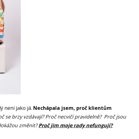
ý není jako já.
Nechápala jsem, proč klientům
oč se brzy vzdávají? Proč necvičí pravidelně? Proč jsou
edokážou změnit?
Proč jim moje rady nefungují?