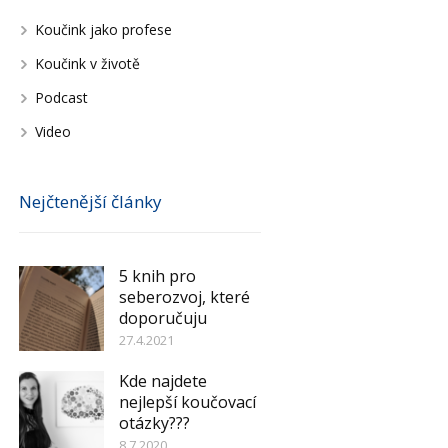
Koučink jako profese
Koučink v životě
Podcast
Video
Nejčtenější články
5 knih pro
seberozvoj, které
doporučuju
27.4.2021
Kde najdete
nejlepší koučovací
otázky???
8.7.2020