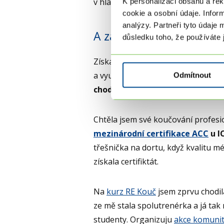
v hlavě do přehledných poliček a 
K personalizaci obsahu a re
cookie a osobní údaje. Infor
analýzy. Partneři tyto údaje 
A začala jsem koučovat
důsledku toho, že používáte j
Získala jsem první klienty. Nejprve
a využívala při nich koučovacích d
Odmítnout
chodí, spíše potřebují upravit s
Chtěla jsem své koučování profesi
mezinárodní certifikace ACC
u I
třešnička na dortu, když kvalitu m
získala certifiktát.
Na
kurz RE Kouč
jsem zprvu chodil
ze mě stala spolutrenérka a já tak
studenty. Organizuju
akce komunit