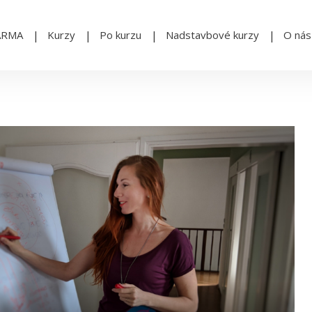
ARMA
Kurzy
Po kurzu
Nadstavbové kurzy
O nás