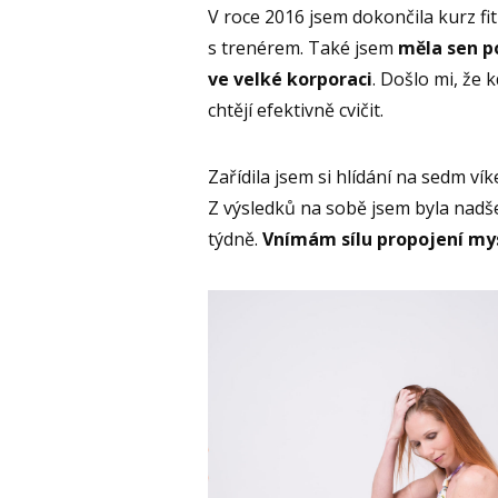
V roce 2016 jsem dokončila kurz fi
s trenérem. Také jsem
měla sen p
ve velké korporaci
. Došlo mi, že 
chtějí efektivně cvičit.
Zařídila jsem si hlídání na sedm ví
Z výsledků na sobě jsem byla nadše
týdně.
Vnímám sílu propojení mysl