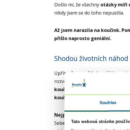
Došlo mi, že všechny
otázky míří 
nikdy jsem se do toho nepustila.
Až jsem narazila na koučink. Pom
přišlo naprosto geniální.
Shodou životních náhod 
Upřímně pro mě byly začátky
na k
rozvodem a dalšími velkými změnam
koučinku se mi otevíraly oči
a ne
koučinku dávala naprostý smysl
Souhlas
Nejprve jsem nové dovednosti vy
Tato webová stránka použív
Sebekoučink a koučování od ostat